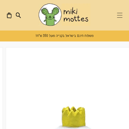
דילוג
לתוכן
anslation missing:
emplates.cart.cart
משלוח חינם בישראל בקנייה מעל 350 ש"ח!
דילוג
לפרטים
על המוצר