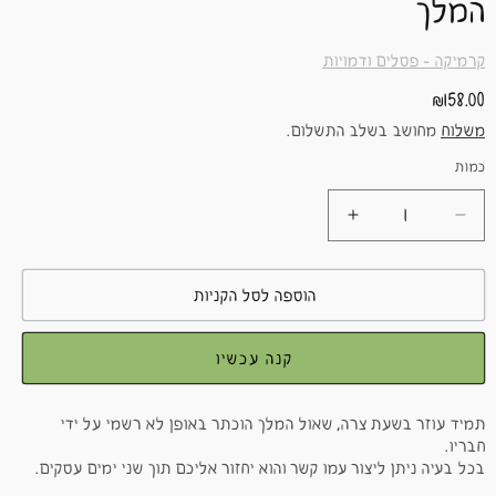
המלך
קרמיקה - פסלים ודמויות
מחיר
₪158.00
רגיל
משלוח
מחושב בשלב התשלום.
כמות
כמות
Translation
Translation
missing:
missing:
he.products.product.quantity.increase
he.products.product.quantity.decrease
הוספה לסל הקניות
קנה עכשיו
תמיד עוזר בשעת צרה, שאול המלך הוכתר באופן לא רשמי על ידי
חבריו.
בכל בעיה ניתן ליצור עמו קשר והוא יחזור אליכם תוך שני ימים עסקים.